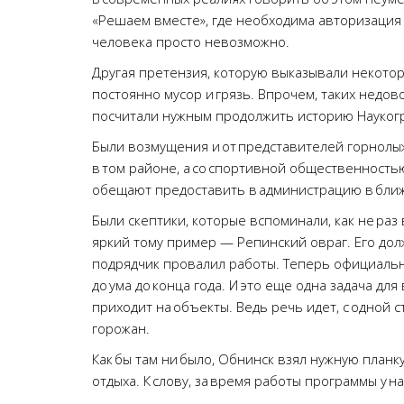
«Решаем вместе», где необходима авторизация ч
человека просто невозможно.
Другая претензия, которую выказывали некоторы
постоянно мусор и грязь. Впрочем, таких недов
посчитали нужным продолжить историю Науког
Были возмущения и от представителей горнолыж
в том районе, а со спортивной общественность
обещают предоставить в администрацию в бли
Были скептики, которые вспоминали, как не раз
яркий тому пример — Репинский овраг. Его дол
подрядчик провалил работы. Теперь официальн
до ума до конца года. И это еще одна задача для
приходит на объекты. Ведь речь идет, с одной с
горожан.
Как бы там ни было, Обнинск взял нужную планк
отдыха. К слову, за время работы программы у н