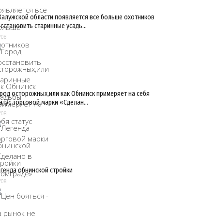
Калужской области появляется все больше охотников
сстановить старинные усадь…
/08
род осторожных,или как Обнинск примеряет на себя
атус торговой марки «Сделан…
/08
генда обнинской стройки
/08