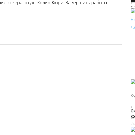
ие сквера по ул. Жолио-Кюри. Завершить работы
Ок
ко
08