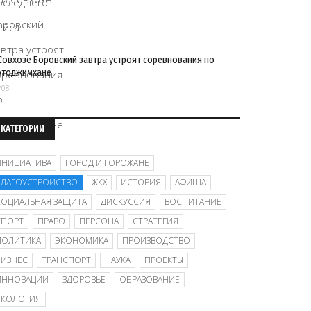
Совхозе Боровский завтра устроят соревнования по
отоджимхане
/08
КАТЕГОРИИ
ИНИЦИАТИВА
ГОРОД И ГОРОЖАНЕ
БЛАГОУСТРОЙСТВО
ЖКХ
ИСТОРИЯ
АФИША
СОЦИАЛЬНАЯ ЗАЩИТА
ДИСКУССИЯ
ВОСПИТАНИЕ
СПОРТ
ПРАВО
ПЕРСОНА
СТРАТЕГИЯ
ПОЛИТИКА
ЭКОНОМИКА
ПРОИЗВОДСТВО
БИЗНЕС
ТРАНСПОРТ
НАУКА
ПРОЕКТЫ
ИННОВАЦИИ
ЗДОРОВЬЕ
ОБРАЗОВАНИЕ
ЭКОЛОГИЯ