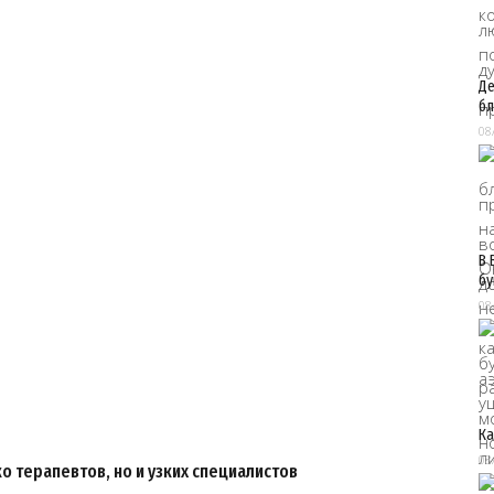
Де
бл
08
В 
бу
08
Ка
08
о терапевтов, но и узких специалистов