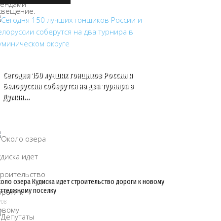
Сегодня 150 лучших гонщиков России и
Белоруссии соберутся на два турнира в
Думин…
оло озера Кудиска идет строительство дороги к новому
ттеджному поселку
/08