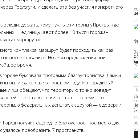
ерез Госуслуги. И сделать это без участия конкретного
Це
04
е люди: дескать, кому нужны эти тропы у Протвы, где
ольных — единицы, а вот более 10 тысяч горожан
радских маршрутов.
ного комплекса: маршрут будет проходить как раз
Об
ю не посоветовались. Но свои предложения они
Ал
жайшее время.
30
 в городе буксовала программа благоустройства. Самый
жны были сдать еще в прошлом году. Но нерадивый
ые лица обещают, что территорию точно доведут
 властей — вести жесткий контроль за теми, кто
тороны, о федеральных деньгах, а с другой — о доверии
На
ск
30
у. Город получит еще одно благоустроенное место для
ас удалось преобразить 7 пространств.