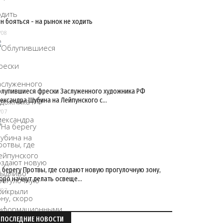
н бояться - на рынок не ходить
/08
лупившиеся фрески Заслуженного художника РФ
ександра Шубина на Лейпунского с…
/07
 берегу Протвы, где создают новую прогулочную зону,
оро начнут делать освеще…
/07
ПОСЛЕДНИЕ НОВОСТИ