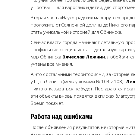
получил более 100 миллионов федеральных дене
у Протвы — для взрослых и детей, для спортсмен
Вторая часть «Наукоградских маршрутов» предпо
проложить от Солнечной долины до Нижнего па
стать уникальной историей для Обнинска.
Сейчас власти города начинают детальную прор
профильные специалисты — детальную картину 
мэр Обнинска
Вячеслав Лежнин
, любой жите
учтены все мнения.
А что с остальными территориями, за которые л
у ТЦ на Ленина (между домами № 104 и 108).
Ле
никто отказываться не будет. Постараются иск
эти объекты вновь появятся в списках благоуст
Время покажет.
Работа над ошибками
После объявления результатов некоторые жител
В современных реалиях говорить об этом неум