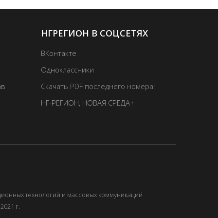
НГРЕГИОН В СОЦСЕТЯХ
ВКонтакте
Одноклассники
ав
Скачать PDF последнего номера:
НГ-РЕГИОН
,
НОВАЯ СРЕДА+
ационных технологий и массовых коммуникаций
2021 г.