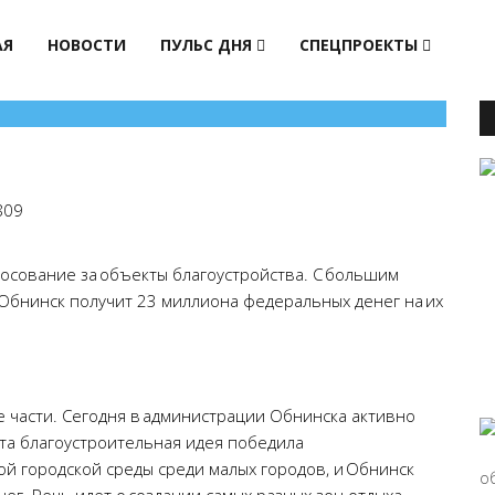
АЯ
НОВОСТИ
ПУЛЬС ДНЯ
СПЕЦПРОЕКТЫ
809
сование за объекты благоустройства. С большим
Обнинск получит 23 миллиона федеральных денег на их
е части. Сегодня в администрации Обнинска активно
эта благоустроительная идея победила
й городской среды среди малых городов, и Обнинск