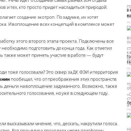
г. Речь идет о создании самых разных зон отдыха
ов и тех, кто просто придет насладиться природой.
В 
во
лагает создание экотроп. По задумке, их хотят
06
рка. И воплощение всех концепций в комплексе может
аботку этого второго этапа проекта. Подключены все
необходимо подготовить до конца года. Как отметил
ль также может принять участие в работе — будут
Го
ст
06
юди тоже голосовали? Это сквер за ДК ФЭИ и территория
жнин
пообещал, что от преображения этих пространств
ать деньги на воплощение задуманного. Возможно, также
роительного голосования, но уже в следующем году.
Ле
04
и высказывали мнение, что, дескать, накрутили голоса.
естно. Вся процедура проходила через платформу