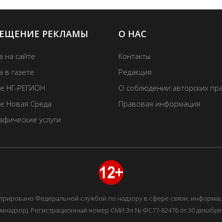
ЕЩЕНИЕ РЕКЛАМЫ
О НАС
а на сайте
Контакты
 в газете
Редакция
те НГ-РЕГИОН
О соблюдении авторских пр
те Новая Среда
Правовая информация
афические услуги
истрировано Федеральной службой по надзору в сфере связи, информ
мнадзор). Регистрационный номер СМИ Эл № ФС77-82476 от 30 декабря 