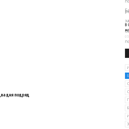
В 
м
07
два дня подряд