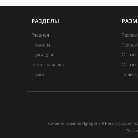
РАЗДЕЛЫ
РАЗМ
Главная
Реклам
Новости
Реклама
Пульс дня
О газе
Книжная лавка
О газе
Поиск
Полигр
Сетевое издание Ngregion (НГРегион). Зарег
(Роско