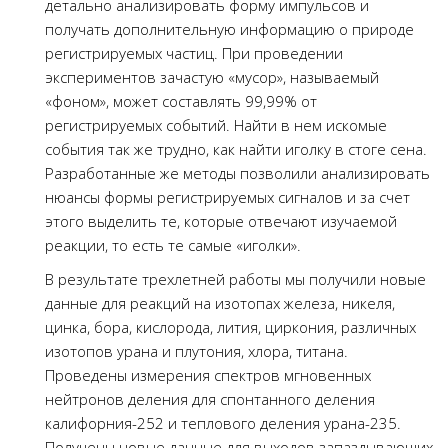
детально анализировать форму импульсов и
получать дополнительную информацию о природе
регистрируемых частиц. При проведении
экспериментов зачастую «мусор», называемый
«фоном», может составлять 99,99% от
регистрируемых событий. Найти в нем искомые
события так же трудно, как найти иголку в стоге сена.
Разработанные же методы позволили анализировать
нюансы формы регистрируемых сигналов и за счет
этого выделить те, которые отвечают изучаемой
реакции, то есть те самые «иголки».
В результате трехлетней работы мы получили новые
данные для реакций на изотопах железа, никеля,
цинка, бора, кислорода, лития, циркония, различных
изотопов урана и плутония, хлора, титана.
Проведены измерения спектров мгновенных
нейтронов деления для спонтанного деления
калифорния-252 и теплового деления урана-235.
Получены новые данные для выходов запаздывающих