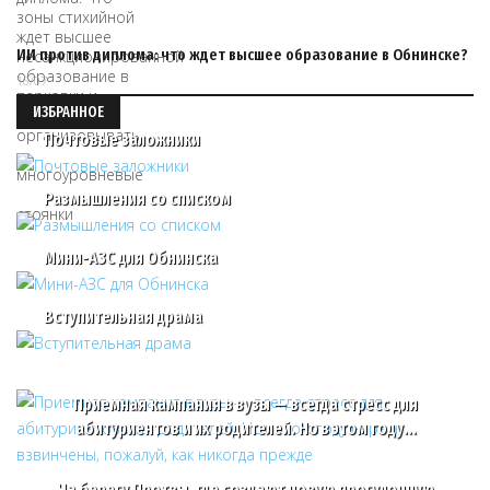
ИИ против диплома: что ждет высшее образование в Обнинске?
16/07
ИЗБРАННОЕ
Почтовые заложники
Размышления со списком
Мини-АЗС для Обнинска
Вступительная драма
Приемная кампания в вузы — всегда стресс для
абитуриентов и их родителей. Но в этом году…
На берегу Протвы, где создают новую прогулочную