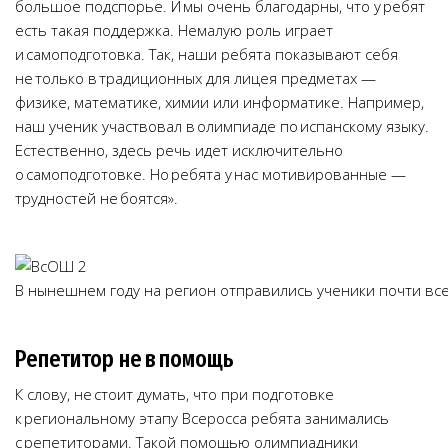
большое подспорье. И мы очень благодарны, что у ребят
есть такая поддержка. Немалую роль играет
и самоподготовка. Так, наши ребята показывают себя
не только в традиционных для лицея предметах —
физике, математике, химии или информатике. Например,
наш ученик участвовал в олимпиаде по испанскому языку.
Естественно, здесь речь идет исключительно
о самоподготовке. Но ребята у нас мотивированные —
трудностей не боятся».
В нынешнем году на регион отправились ученики почти все
Репетитор не в помощь
К слову, не стоит думать, что при подготовке
к региональному этапу Всеросса ребята занимались
с репетиторами. Такой помощью олимпиадники