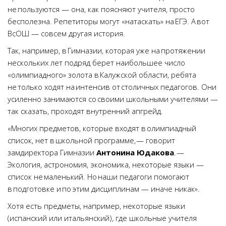
не пользуются — она, как поясняют учителя, просто
бесполезна. Репетиторы могут «натаскать» на ЕГЭ. А вот
ВсОШ — совсем другая история.
Так, например, в Гимназии, которая уже на протяжении
нескольких лет подряд берет наибольшее число
«олимпиадного» золота в Калужской области, ребята
не только ходят на интенсив от столичных педагогов. Они
усиленно занимаются со своими школьными учителями —
так сказать, проходят внутренний апгрейд.
«Многих предметов, которые входят в олимпиадный
список, нет в школьной программе, — говорит
замдиректора Гимназии
Антонина Юдакова
. —
Экология, астрономия, экономика, некоторые языки —
список не маленький. Но наши педагоги помогают
в подготовке и по этим дисциплинам — иначе никак».
Хотя есть предметы, например, некоторые языки
(испанский или итальянский), где школьные учителя