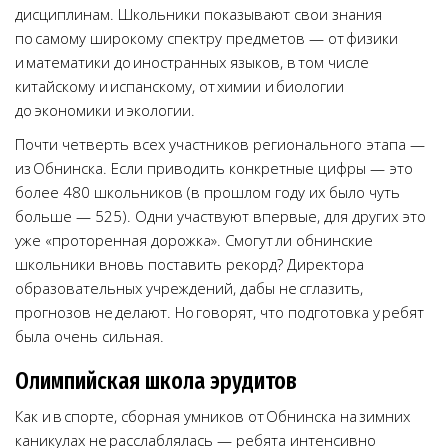
дисциплинам. Школьники показывают свои знания
по самому широкому спектру предметов — от физики
и математики до иностранных языков, в том числе
китайскому и испанскому, от химии и биологии
до экономики и экологии.
Почти четверть всех участников регионального этапа —
из Обнинска. Если приводить конкретные цифры — это
более 480 школьников (в прошлом году их было чуть
больше — 525). Одни участвуют впервые, для других это
уже «проторенная дорожка». Смогут ли обнинские
школьники вновь поставить рекорд? Директора
образовательных учреждений, дабы не сглазить,
прогнозов не делают. Но говорят, что подготовка у ребят
была очень сильная.
Олимпийская школа эрудитов
Как и в спорте, сборная умников от Обнинска на зимних
каникулах не расслаблялась — ребята интенсивно