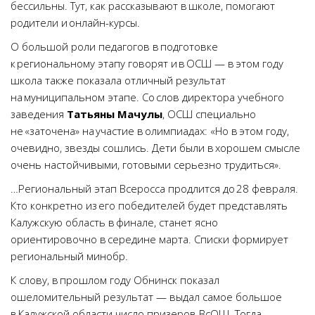
бессильны. Тут, как рассказывают в школе, помогают
родители и онлайн-курсы.
О большой роли педагогов в подготовке
к региональному этапу говорят и в ОСШ — в этом году
школа также показала отличный результат
на муниципальном этапе. Со слов директора учебного
заведения
Татьяны Мачулы
, ОСШ специально
не «заточена» на участие в олимпиадах: «Но в этом году,
очевидно, звезды сошлись. Дети были в хорошем смысле
очень настойчивыми, готовыми серьезно трудиться».
…Региональный этап Всеросса продлится до 28 февраля.
Кто конкретно из его победителей будет представлять
Калужскую область в финале, станет ясно
ориентировочно в середине марта. Списки формирует
региональный минобр.
К слову, в прошлом году Обнинск показал
ошеломительный результат — выдал самое большое
в Калужской области число призеров ВсОШ. Тогда