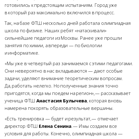
готовились к предстоящим испытаниям. Город уже
в который раз максимально включился в процесс.
Так, на базе ФТШ несколько дней работала олимпиадная
школа по физике. Наших ребят «натаскивали»
сильнейшие педагоги из Москвы. Ранее уже прошли
занятия по химии, а впереди — по биологии
и информатике.
«Мы уже в четвертый раз занимаемся с этими педагогами.
Они невероятно в нас вкладываются — дают особые
задачи, уделяют внимание теоретическим вопросам.
Да, работать нелегко. Но полученные знания точно
пригодятся, когда мы поедем на регион», — рассказывает
ученица ФТШ
Анастасия Булычева
, которая вновь
намерена покорять образовательные вершины.
«Есть тренировка — будет и результат, — отмечает
директор ФТШ
Елена Сенина
. — И мы создаем все
условия для работы. Конечно, олимпиадная школа —