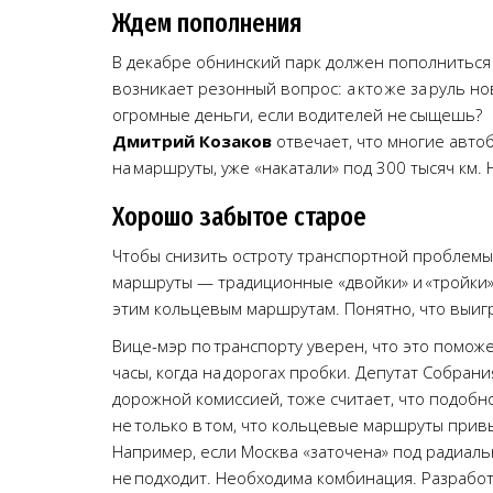
Ждем пополнения
В декабре обнинский парк должен пополниться 
возникает резонный вопрос: а кто же за руль но
огромные деньги, если водителей не сыщешь?
Дмитрий Козаков
отвечает, что многие авто
на маршруты, уже «накатали» под 300 тысяч км.
Хорошо забытое старое
Чтобы снизить остроту транспортной проблемы
маршруты — традиционные «двойки» и «тройки»
этим кольцевым маршрутам. Понятно, что выигр
Вице-мэр по транспорту уверен, что это поможе
часы, когда на дорогах пробки. Депутат Собран
дорожной комиссией, тоже считает, что подобн
не только в том, что кольцевые маршруты при
Например, если Москва «заточена» под радиаль
не подходит. Необходима комбинация. Разработ