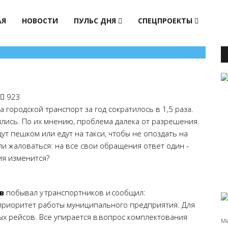
АЯ
НОВОСТИ
ПУЛЬС ДНЯ
СПЕЦПРОЕКТЫ
923
 городской транспорт за год сократилось в 1,5 раза.
ились. По их мнению, проблема далека от разрешения.
т пешком или едут на такси, чтобы не опоздать на
али жаловаться: на все свои обращения ответ один -
ия изменится?
в
побывал у транспортников и сообщил:
приоритет работы муниципального предприятия. Для
х рейсов. Все упирается в вопрос комплектования