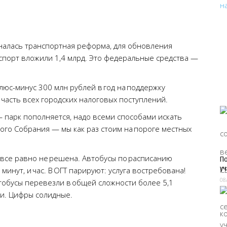
налась транспортная реформа, для обновления
спорт вложили 1,4 млрд. Это федеральные средства —
люс-минус 300 млн рублей в год на поддержку
я часть всех городских налоговых поступлений.
— парк пополняется, надо всеми способами искать
ого Собрания — мы как раз стоим на пороге местных
 все равно не решена. Автобусы по расписанию
По
уч
минут, и час. В ОГТ парируют: услуга востребована!
08
тобусы перевезли в общей сложности более 5,1
ки. Цифры солидные.