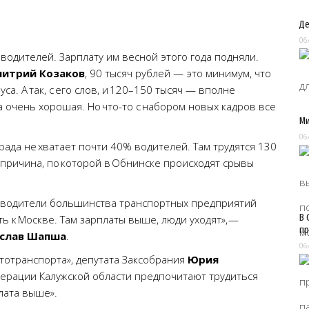
Де
06
водителей. Зарплату им весной этого года подняли.
итрий Козаков
, 90 тысяч рублей — это минимум, что
а. А так, с его слов, и 120–150 тысяч — вполне
а очень хорошая. Но что-то с набором новых кадров все
Ми
06
рада не хватает почти 40% водителей. Там трудятся 130
 причина, по которой в Обнинске происходят срывы
ководители большинства транспортных предприятий
В 
ь к Москве. Там зарплаты выше, люди уходят», —
пр
слав Шапша
.
06
тотранспорта», депутата Заксобрания
Юрия
мерации Калужской области предпочитают трудиться
лата выше».