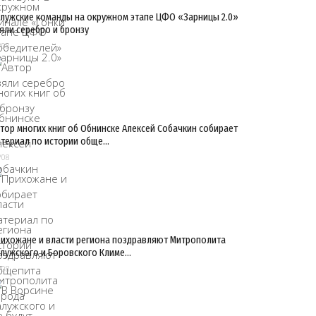
лужские команды на окружном этапе ЦФО «Зарницы 2.0»
яли серебро и бронзу
/08
тор многих книг об Обнинске Алексей Собачкин собирает
териал по истории обще…
/08
ихожане и власти региона поздравляют Митрополита
лужского и Боровского Климе…
/08