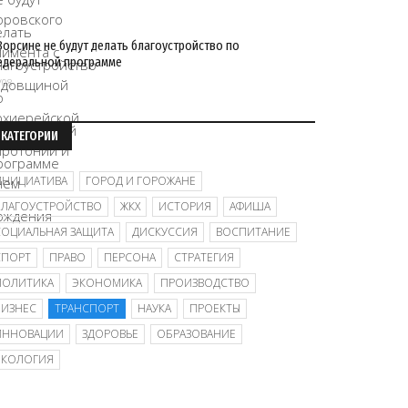
Ворсине не будут делать благоустройство по
едеральной программе
/08
КАТЕГОРИИ
ИНИЦИАТИВА
ГОРОД И ГОРОЖАНЕ
БЛАГОУСТРОЙСТВО
ЖКХ
ИСТОРИЯ
АФИША
СОЦИАЛЬНАЯ ЗАЩИТА
ДИСКУССИЯ
ВОСПИТАНИЕ
СПОРТ
ПРАВО
ПЕРСОНА
СТРАТЕГИЯ
ПОЛИТИКА
ЭКОНОМИКА
ПРОИЗВОДСТВО
БИЗНЕС
ТРАНСПОРТ
НАУКА
ПРОЕКТЫ
ИННОВАЦИИ
ЗДОРОВЬЕ
ОБРАЗОВАНИЕ
ЭКОЛОГИЯ