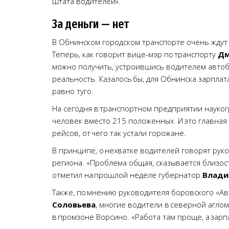
штата водителей».
За деньги — нет
В Обнинском городском транспорте очень ждут 
Теперь, как говорит вице-мэр по транспорту
Дм
можно получить, устроившись водителем автобус
реальность. Казалось бы, для Обнинска зарплат
равно туго.
На сегодня в транспортном предприятии науког
человек вместо 215 положенных. И это главная
рейсов, от чего так устали горожане.
В принципе, о нехватке водителей говорят ру
региона. «Проблема общая, сказывается близост
отметил на прошлой неделе губернатор
Влади
Также, по мнению руководителя боровского «Ав
Соловьева
, многие водители в северной агло
в промзоне Ворсино. «Работа там проще, а зарп