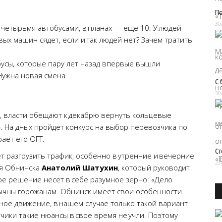
П
30
четырьмя автобусами, в планах — еще 10. У людей
вых машин сядет, если и так людей нет? Зачем тратить
бусы, которые пару лет назад впервые вышли
 Нужна новая смена.
С 
30
, власти обещают к декабрю вернуть кольцевые
. На дных пройдет конкурс на выбор перевозчика по
ает его ОГТ.
Ст
т разгрузить трафик, особенно в утренние и вечерние
23
ия Обнинска
Анатолий Шатухин
, который руководит
ое решение несет в себе разумное зерно: «Дело
вычны горожанам. Обнинск имеет свои особенности.
ное движение, в нашем случае только такой вариант
чики такие нюансы в свое время не учли. Поэтому