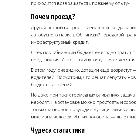
приходится возвращаться к прежнему опыту».
Почем проезд?
Другой острый вопрос — денежный. Когда начи
автобусного парка в Обнинский городской тран
инфраструктурный кредит.
С тех пор обнинский бюджет ежегодно тратит п
предприятия. А это, на минуточку, почти десята
В этом году, очевидно, дотации еще возрастут 
водителей. Посмотрим, что решат депутаты нов
бюджетных чтений.
Но даже при таких громадных вливаниях задача
не ходят. На остановке можно простоять и сорок 
Только за первое полугодие муниципальные ав
миллиона человек. Из них половина — льготни
Чудеса статистики