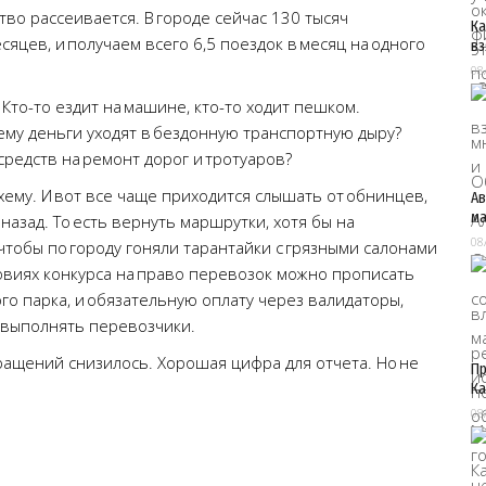
во рассеивается. В городе сейчас 130 тысяч
Ка
есяцев, и получаем всего 6,5 поездок в месяц на одного
вз
08
 Кто-то ездит на машине, кто-то ходит пешком.
чему деньги уходят в бездонную транспортную дыру?
средств на ремонт дорог и тротуаров?
ему. И вот все чаще приходится слышать от обнинцев,
Ав
ма
назад. То есть вернуть маршрутки, хотя бы на
08
чтобы по городу гоняли тарантайки с грязными салонами
ловиях конкурса на право перевозок можно прописать
го парка, и обязательную оплату через валидаторы,
 выполнять перевозчики.
бращений снизилось. Хорошая цифра для отчета. Но не
Пр
Ка
08