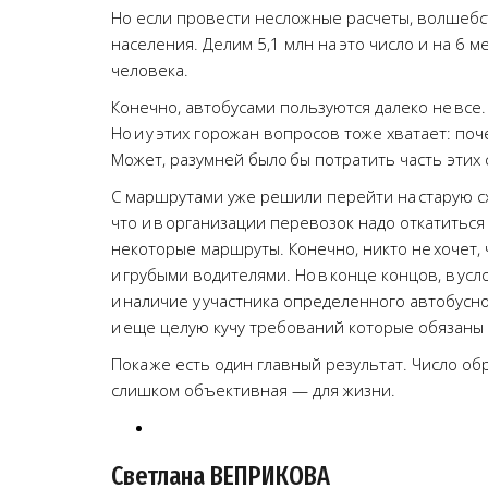
Но если провести несложные расчеты, волшебст
населения. Делим 5,1 млн на это число и на 6 м
человека.
Конечно, автобусами пользуются далеко не все.
Но и у этих горожан вопросов тоже хватает: по
Может, разумней было бы потратить часть этих 
С маршрутами уже решили перейти на старую сх
что и в организации перевозок надо откатиться 
некоторые маршруты. Конечно, никто не хочет, 
и грубыми водителями. Но в конце концов, в ус
и наличие у участника определенного автобусно
и еще целую кучу требований которые обязаны
Пока же есть один главный результат. Число о
слишком объективная — для жизни.
Светлана ВЕПРИКОВА