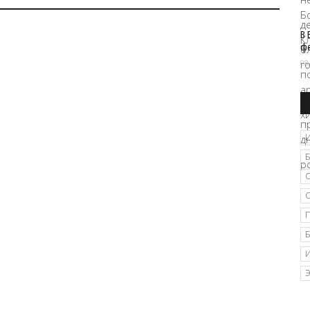
В 
ф
08