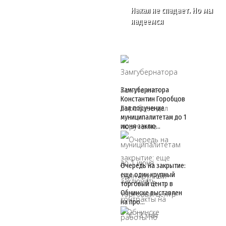
Накал не спадает. Но мы
надеемся
Замгубернатора
Константин Горобцов
дал поручение
муниципалитетам до 1
июня заклю…
Очередь на закрытие:
еще один крупный
торговый центр в
Обнинске выставлен
на про…