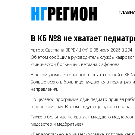
ГЛАВН
В КБ №8 не хватает педиатр
Автор:
Светлана ВЕРБИЦКАЯ
08 июля 2026
294
Об этом сообщила руководитель службы кадровог
клинической больницы Светлана Сафонова.
В целом укомплектованность штата врачей в КБ №
Больше всего в больнице нуждаются в педиатрах и
направления.
По целевой программе один педиатр пришел рабо
в прошлом году. В этом - ждут еще одного врача.
Также в больнице не хватает младшего медперсон
медсестер и медбратьев).
«Парадоксально, но из медколледжа, который как р