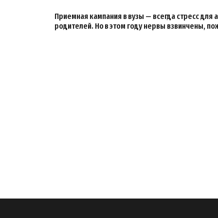
Приемная кампания в вузы — всегда стресс для 
родителей. Но в этом году нервы взвинчены, по