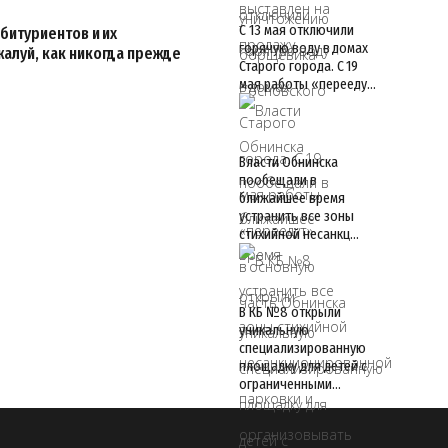
С 13 мая отключили
абитуриентов и их
горячую воду в домах
жалуй, как никогда прежде
Старого города. С 19
мая работы «перееду…
Власти Обнинска
пообещали в
ближайшее время
устранить все зоны
стихийной несанкц…
В КБ №8 открыли
уникальную
специализированную
площадку для детей с
ограниченными…