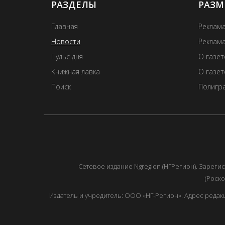
РАЗДЕЛЫ
РАЗМ
Главная
Реклама
Новости
Реклама
Пульс дня
О газе
Книжная лавка
О газет
Поиск
Полигра
Сетевое издание Ngregion (НГРегион). Зарег
(Роско
Издатель и учредитель: ООО «НГ-Регион». Адрес редакции: 