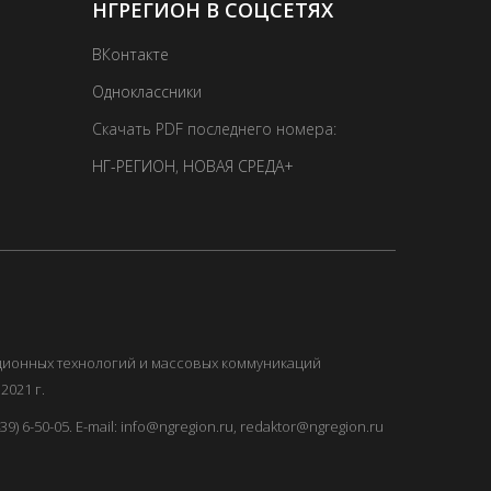
НГРЕГИОН В СОЦСЕТЯХ
ВКонтакте
Одноклассники
Скачать PDF последнего номера:
НГ-РЕГИОН
,
НОВАЯ СРЕДА+
ационных технологий и массовых коммуникаций
2021 г.
) 6-50-05. E-mail: info@ngregion.ru, redaktor@ngregion.ru