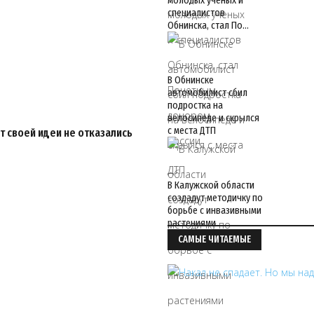
молодых ученых и
специалистов
Обнинска, стал По…
В Обнинске
автомобилист сбил
подростка на
велосипеде и скрылся
с места ДТП
т своей идеи не отказались
В Калужской области
создадут методичку по
борьбе с инвазивными
растениями
САМЫЕ ЧИТАЕМЫЕ