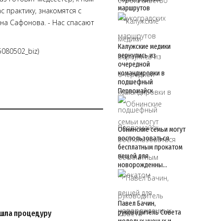
маршрутов
с практику, знакомятся с
на Сафонова. - Нас спасают
Калужские медики
5080502_biz)
вернулись из
очередной
командировки в
подшефный
Первомайск
Обнинские семьи могут
воспользоваться
бесплатным прокатом
вещей для
новорожденны…
Павел Бачин,
руководитель Совета
ошла процедуру