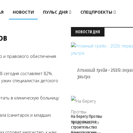
АЯ
НОВОСТИ
ПУЛЬС ДНЯ
СПЕЦПРОЕКТЫ
НОВОСТИ ДНЯ
ов
о и правового обеспечения
Атомный трейл - 2026: перв
8 сегодня составляет 82%.
ультра
 узких специалистах детского
тать в клиническую больницу
ала (санитарок и младших
На берегу Протвы
продолжается
строительство
аз готовит медсестер, к нам
Наукоградских