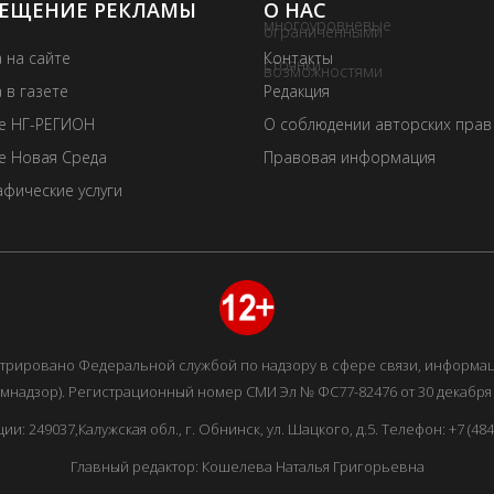
ЕЩЕНИЕ РЕКЛАМЫ
О НАС
 на сайте
Контакты
 в газете
Редакция
те НГ-РЕГИОН
О соблюдении авторских прав
е Новая Среда
Правовая информация
фические услуги
истрировано Федеральной службой по надзору в сфере связи, информ
мнадзор). Регистрационный номер СМИ Эл № ФС77-82476 от 30 декабря 
249037,Калужская обл., г. Обнинск, ул. Шацкого, д.5. Телефон: +7 (48439
Главный редактор: Кошелева Наталья Григорьевна